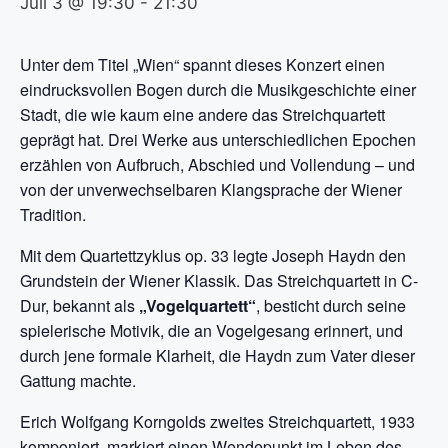
Juli 3 @ 19:30
-
21:30
Unter dem Titel „Wien“ spannt dieses Konzert einen
eindrucksvollen Bogen durch die Musikgeschichte einer
Stadt, die wie kaum eine andere das Streichquartett
geprägt hat. Drei Werke aus unterschiedlichen Epochen
erzählen von Aufbruch, Abschied und Vollendung – und
von der unverwechselbaren Klangsprache der Wiener
Tradition.
Mit dem Quartettzyklus op. 33 legte Joseph Haydn den
Grundstein der Wiener Klassik. Das Streichquartett in C-
Dur, bekannt als
„Vogelquartett“
, besticht durch seine
spielerische Motivik, die an Vogelgesang erinnert, und
durch jene formale Klarheit, die Haydn zum Vater dieser
Gattung machte.
Erich Wolfgang Korngolds zweites Streichquartett, 1933
komponiert, markiert einen Wendepunkt im Leben des