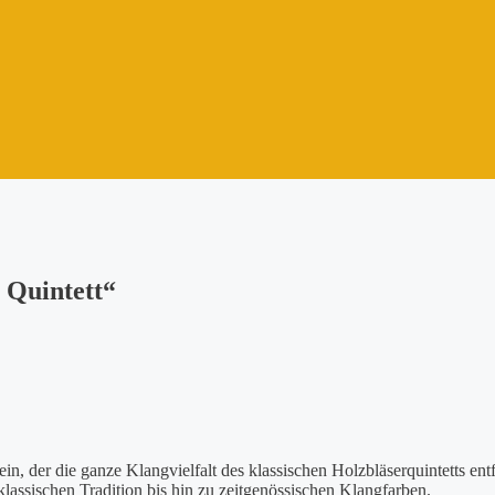
 Quintett“
 der die ganze Klangvielfalt des klassischen Holzbläserquintetts entfa
assischen Tradition bis hin zu zeitgenössischen Klangfarben.