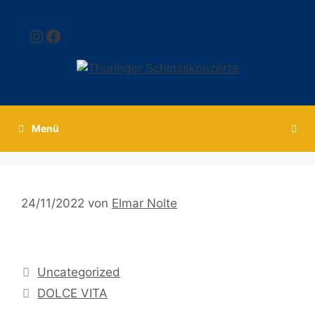
Zum
Inhalt
Instagram
Facebook
springen
Menü
24/11/2022
von
Elmar Nolte
Kategorien
Uncategorized
DOLCE VITA