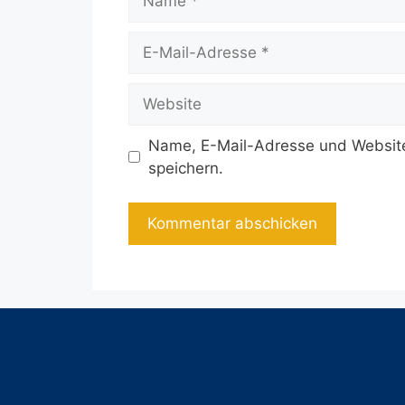
E-
Mail-
Adresse
Website
Name, E-Mail-Adresse und Website
speichern.