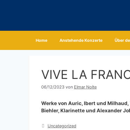
Zum
Inhalt
springen
Home
Anstehende Konzerte
Über de
VIVE LA FRAN
06/12/2023
von
Elmar Nolte
Werke von Auric, Ibert und Milhaud,
Biehler, Klarinette und Alexander Jo
Kategorien
Uncategorized