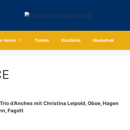
n Verein
Tickets
Rückblick
Mediathek
CE
 Trio d’Anches mit Christina Leipold, Oboe, Hagen
hn, Fagott